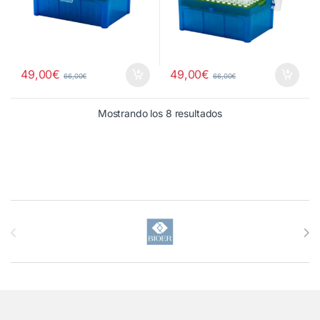
49,00
€
49,00
€
66,00
€
66,00
€
Mostrando los 8 resultados
Brands Carousel