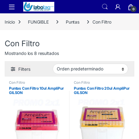
Skip to navigation
Skip to content
0
Inicio
FUNGIBLE
Puntas
Con Filtro
Con Filtro
Mostrando los 8 resultados
Filters
Con Filtro
Con Filtro
Puntas Con Filtro 10ul AmpliPur
Puntas Con Filtro 20ul AmpliPur
GILSON
GILSON