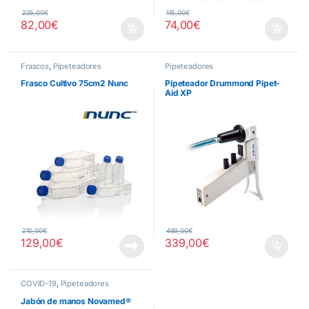
225,00
€
115,00
€
82,00
€
74,00
€
Frascos
,
Pipeteadores
Pipeteadores
Frasco Cultivo 75cm2 Nunc
Pipeteador Drummond Pipet-
Aid XP
210,00
€
489,00
€
129,00
€
339,00
€
COVID-19
,
Pipeteadores
Jabón de manos Novamed®