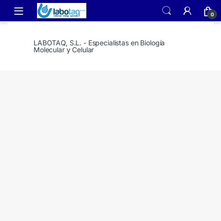
Skip to navigation
Skip to content
0
LABOTAQ, S.L. - Especialistas en Biología
Molecular y Celular