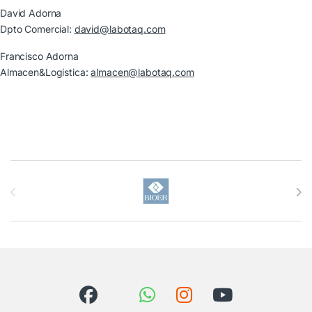
David Adorna
Dpto Comercial:
david@labotaq.com
Francisco Adorna
Almacen&Logistica:
almacen@labotaq.com
Brands Carousel