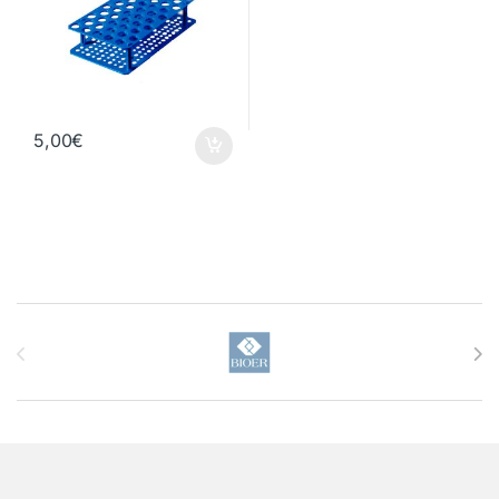
5,00
€
Brands Carousel