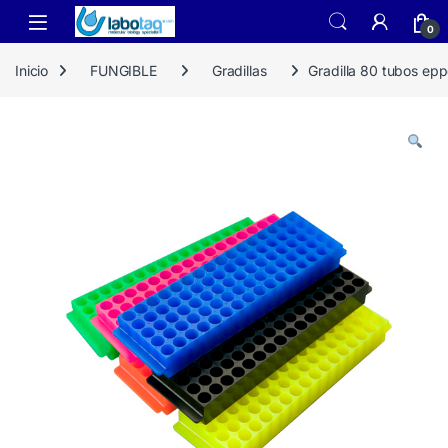
Skip to navigation
Skip to content
0
Inicio
FUNGIBLE
Gradillas
Gradilla 80 tubos epp