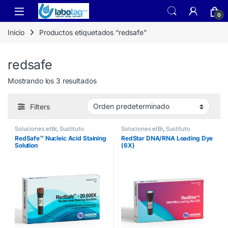
Skip to navigation
Skip to content
0
Inicio
Productos etiquetados “redsafe”
redsafe
Mostrando los 3 resultados
Filters
Soluciones etBr
,
Sustituto
Soluciones etBr
,
Sustituto
Bromuro
Bromuro
RedSafe™ Nucleic Acid Staining
RedStar DNA/RNA Loading Dye
Solution
(6X)